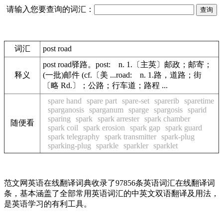
请输入您要查询的词汇：
词汇
post road
post road驿路。post: n. 1.〔主英〕邮政；邮寄；
释义
(一批)邮件 (cf.〔美 ...road: n. 1.路，道路；街
〔略 Rd.〕；公路；行车道；路程 ...
spare hand
spare part
spare-set
sparerib
sparetime
sparganosis
sparganum
sparge
spargosis
sparid
sparing
spark
spark arrester
spark chamber
随便看
spark coil
spark erosion
spark gap
spark guard
spark telegraphy
spark transmitter
spark-plug
sparking-plug
sparkle
sparkler
sparklet
范文网英语在线翻译词典收录了97856条英语词汇在线翻译词
条，基本涵盖了全部常用英语词汇的中英文双语翻译及用法，
是英语学习的有利工具。