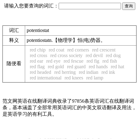
请输入您要查询的词汇：
词汇
potentiostat
释义
potentiostatn.【物理学】恒(电)势器。
red chip
red coat
red corners
red crescent
red cross
red cross society
red devil
red dog
red ear
red eye
red fescue
red fig
red fish
随便看
red flag
red gold
red guard
red hands
red hat
red headed
red herring
red indian
red ink
red international
red knees
red lamp
范文网英语在线翻译词典收录了97856条英语词汇在线翻译词
条，基本涵盖了全部常用英语词汇的中英文双语翻译及用法，
是英语学习的有利工具。