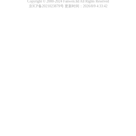
Copyright © 2000-2024 Fanwen.ltd All Rights Reserved
京ICP备2021023879号
更新时间：2026/8/9 4:33:42