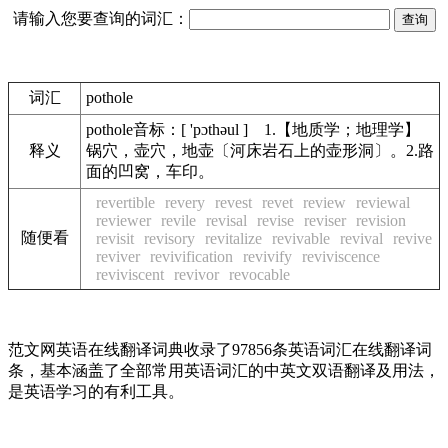
请输入您要查询的词汇：
词汇
pothole
pothole音标：[ 'pɔthəul ] 1.【地质学；地理学】
释义
锅穴，壶穴，地壶〔河床岩石上的壶形洞〕。2.路
面的凹窝，车印。
revertible
revery
revest
revet
review
reviewal
reviewer
revile
revisal
revise
reviser
revision
随便看
revisit
revisory
revitalize
revivable
revival
revive
reviver
revivification
revivify
reviviscence
reviviscent
revivor
revocable
范文网英语在线翻译词典收录了97856条英语词汇在线翻译词
条，基本涵盖了全部常用英语词汇的中英文双语翻译及用法，
是英语学习的有利工具。