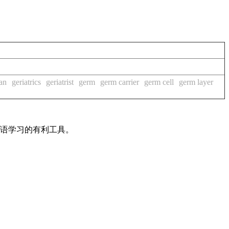
ian
geriatrics
geriatrist
germ
germ carrier
germ cell
germ layer
英语学习的有利工具。