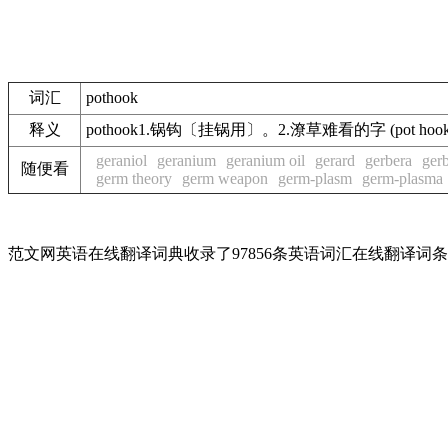
词汇
pothook
释义
pothook1.锅钩〔挂锅用〕。2.潦草难看的字 (pot ho
geraniol
geranium
geranium oil
gerard
gerbera
gerb
随便看
germ theory
germ weapon
germ-plasm
germ-plasma
范文网英语在线翻译词典收录了97856条英语词汇在线翻译