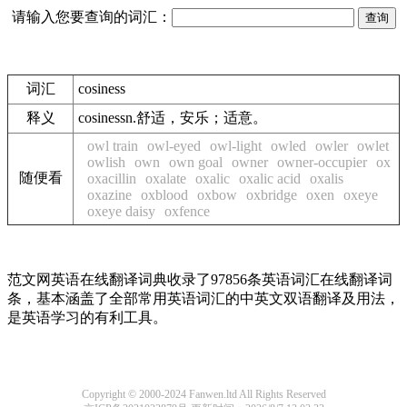
请输入您要查询的词汇：
词汇
cosiness
释义
cosinessn.舒适，安乐；适意。
owl train
owl-eyed
owl-light
owled
owler
owlet
owlish
own
own goal
owner
owner-occupier
ox
随便看
oxacillin
oxalate
oxalic
oxalic acid
oxalis
oxazine
oxblood
oxbow
oxbridge
oxen
oxeye
oxeye daisy
oxfence
范文网英语在线翻译词典收录了97856条英语词汇在线翻译词
条，基本涵盖了全部常用英语词汇的中英文双语翻译及用法，
是英语学习的有利工具。
Copyright © 2000-2024 Fanwen.ltd All Rights Reserved