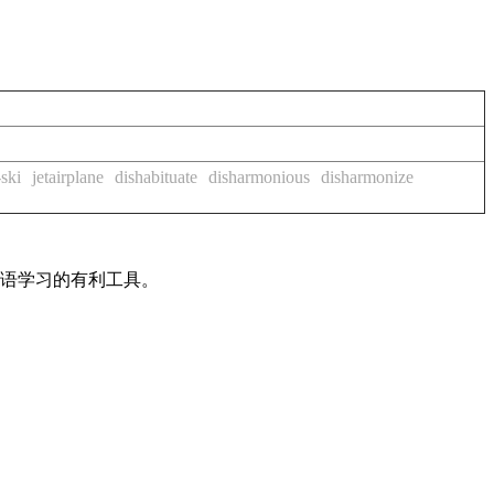
-ski
jetairplane
dishabituate
disharmonious
disharmonize
英语学习的有利工具。