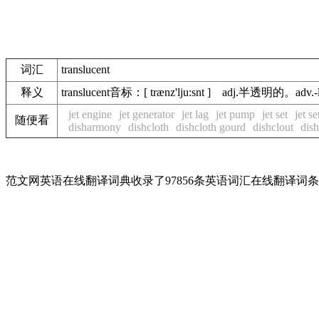
词汇
translucent
释义
translucent音标：[ trænz'lju:snt ] adj.半透明的。adv.-
jet engine
jet generator
jet lag
jet pump
jet set
jet se
随便看
disharmony
dishcloth
dishcloth gourd
dishclout
dish
范文网英语在线翻译词典收录了97856条英语词汇在线翻译