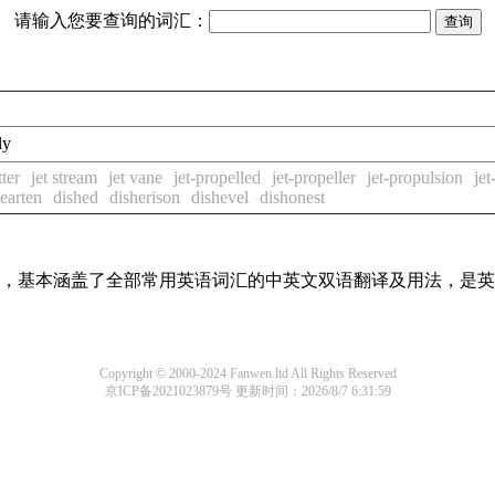
请输入您要查询的词汇：
ly
tter
jet stream
jet vane
jet-propelled
jet-propeller
jet-propulsion
jet
earten
dished
disherison
dishevel
dishonest
词条，基本涵盖了全部常用英语词汇的中英文双语翻译及用法，是
Copyright © 2000-2024 Fanwen.ltd All Rights Reserved
京ICP备2021023879号
更新时间：2026/8/7 6:31:59