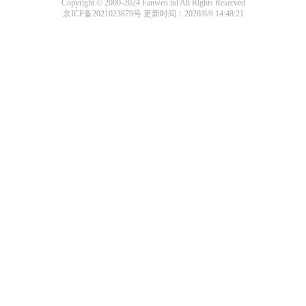
Copyright © 2000-2024 Fanwen.ltd All Rights Reserved
京ICP备2021023879号
更新时间：2026/8/6 14:48:21