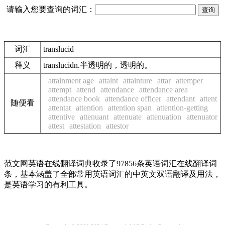
请输入您要查询的词汇：
词汇
translucid
释义
translucidn.半透明的，透明的。
attainment age
attaint
attainture
attar
attemper
attempt
attend
attendance
attendance area
attendance book
attendance officer
attendant
attent
随便看
attentat
attention
attention span
attention-getting
attentive
attenuant
attenuate
attenuation
attenuator
attest
attestation
attestor
范文网英语在线翻译词典收录了97856条英语词汇在线翻译词
条，基本涵盖了全部常用英语词汇的中英文双语翻译及用法，
是英语学习的有利工具。