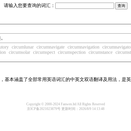
请输入您要查询的词汇：
类。
utory
circumlunar
circumnavigate
circumnavigation
circumnavigato
tion
circumsolar
circumspect
circumspection
circumstance
circums
词条，基本涵盖了全部常用英语词汇的中英文双语翻译及用法，是
Copyright © 2000-2024 Fanwen.ltd All Rights Reserved
京ICP备2021023879号
更新时间：2026/8/9 14:13:48