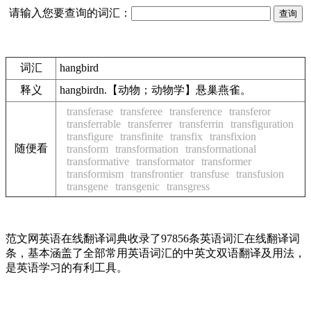
请输入您要查询的词汇：
词汇
hangbird
释义
hangbirdn.【动物；动物学】悬巢燕雀。
transferase
transferee
transference
transferor
transferrable
transferrer
transferrin
transfiguration
transfigure
transfinite
transfix
transfixion
随便看
transform
transformation
transformational
transformative
transformator
transformer
transformism
transfrontier
transfuse
transfusion
transgene
transgenic
transgress
范文网英语在线翻译词典收录了97856条英语词汇在线翻译词
条，基本涵盖了全部常用英语词汇的中英文双语翻译及用法，
是英语学习的有利工具。