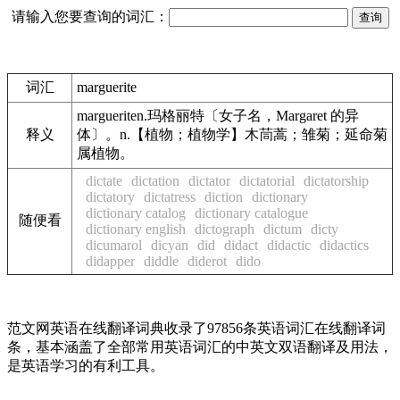
请输入您要查询的词汇：
词汇
marguerite
margueriten.玛格丽特〔女子名，Margaret 的异
释义
体〕。n.【植物；植物学】木茼蒿；雏菊；延命菊
属植物。
dictate
dictation
dictator
dictatorial
dictatorship
dictatory
dictatress
diction
dictionary
dictionary catalog
dictionary catalogue
随便看
dictionary english
dictograph
dictum
dicty
dicumarol
dicyan
did
didact
didactic
didactics
didapper
diddle
diderot
dido
范文网英语在线翻译词典收录了97856条英语词汇在线翻译词
条，基本涵盖了全部常用英语词汇的中英文双语翻译及用法，
是英语学习的有利工具。