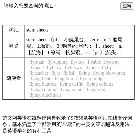
请输入您要查询的词汇：
词汇
stern sheets
stern sheets〔pl.〕 小艇尾台。stern: n. 1.船尾，
释义
艉。 2.臀部。 3.(狗等的)尾巴；【 ...sheet: n.
【航海】 1.缭绳；帆脚索。 2.〔pl.〕(船头 ...
fly-man
fly-tipping
fly-trap
flyable
flyaway
flybane
flyblow
flyblown
flyboat
flyby
flycatcher
flyer
flyfish
flying
flying blowtorch
随便看
flying boat
flying bomb
flying bridge
flying buttress
flying coffin
flying colours
flying column
flying crane
flying dog
flying dutchman
范文网英语在线翻译词典收录了97856条英语词汇在线翻译词
条，基本涵盖了全部常用英语词汇的中英文双语翻译及用法，
是英语学习的有利工具。