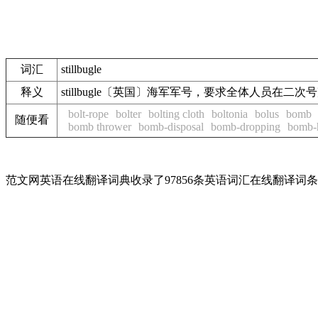
词汇
stillbugle
释义
stillbugle〔英国〕海军军号，要求全体人员在二
bolt-rope
bolter
bolting cloth
boltonia
bolus
bomb
随便看
bomb thrower
bomb-disposal
bomb-dropping
bomb-
范文网英语在线翻译词典收录了97856条英语词汇在线翻译