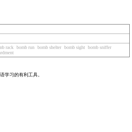
mb rack
bomb run
bomb shelter
bomb sight
bomb sniffer
rdment
英语学习的有利工具。