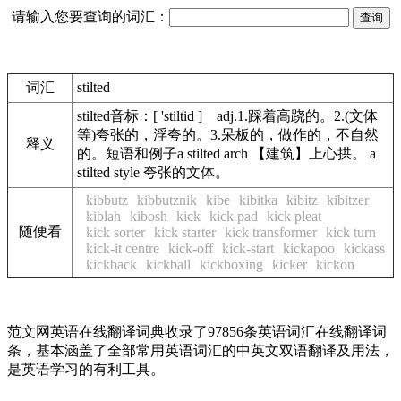
请输入您要查询的词汇：
词汇
stilted
stilted音标：[ 'stiltid ] adj.1.踩着高跷的。2.(文体
等)夸张的，浮夸的。3.呆板的，做作的，不自然
释义
的。短语和例子a stilted arch 【建筑】上心拱。 a
stilted style 夸张的文体。
kibbutz
kibbutznik
kibe
kibitka
kibitz
kibitzer
kiblah
kibosh
kick
kick pad
kick pleat
随便看
kick sorter
kick starter
kick transformer
kick turn
kick-it centre
kick-off
kick-start
kickapoo
kickass
kickback
kickball
kickboxing
kicker
kickon
范文网英语在线翻译词典收录了97856条英语词汇在线翻译词
条，基本涵盖了全部常用英语词汇的中英文双语翻译及用法，
是英语学习的有利工具。