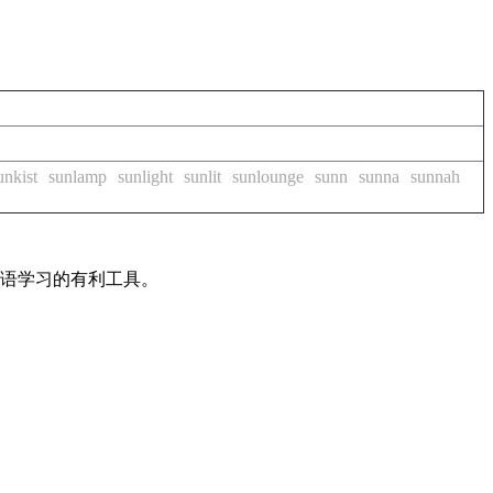
unkist
sunlamp
sunlight
sunlit
sunlounge
sunn
sunna
sunnah
英语学习的有利工具。