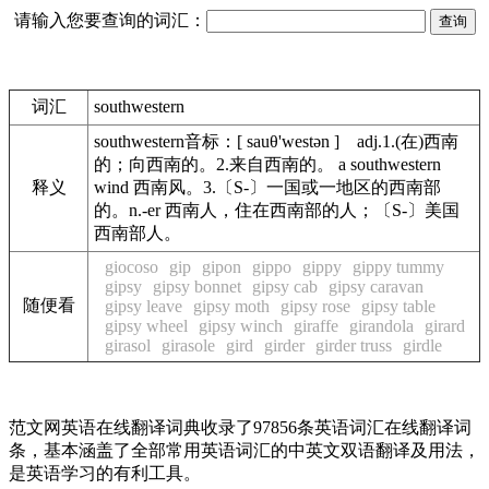
请输入您要查询的词汇：
词汇
southwestern
southwestern音标：[ sauθ'westən ] adj.1.(在)西南
的；向西南的。2.来自西南的。 a southwestern
释义
wind 西南风。3.〔S-〕一国或一地区的西南部
的。n.-er 西南人，住在西南部的人；〔S-〕美国
西南部人。
giocoso
gip
gipon
gippo
gippy
gippy tummy
gipsy
gipsy bonnet
gipsy cab
gipsy caravan
随便看
gipsy leave
gipsy moth
gipsy rose
gipsy table
gipsy wheel
gipsy winch
giraffe
girandola
girard
girasol
girasole
gird
girder
girder truss
girdle
范文网英语在线翻译词典收录了97856条英语词汇在线翻译词
条，基本涵盖了全部常用英语词汇的中英文双语翻译及用法，
是英语学习的有利工具。