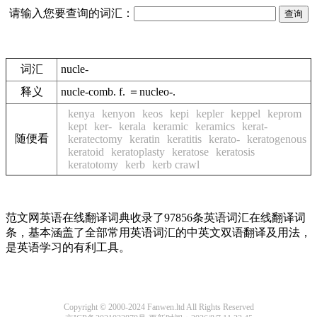
请输入您要查询的词汇：
词汇
nucle-
释义
nucle-comb. f. ＝nucleo-.
kenya
kenyon
keos
kepi
kepler
keppel
keprom
kept
ker-
kerala
keramic
keramics
kerat-
随便看
keratectomy
keratin
keratitis
kerato-
keratogenous
keratoid
keratoplasty
keratose
keratosis
keratotomy
kerb
kerb crawl
范文网英语在线翻译词典收录了97856条英语词汇在线翻译词
条，基本涵盖了全部常用英语词汇的中英文双语翻译及用法，
是英语学习的有利工具。
Copyright © 2000-2024 Fanwen.ltd All Rights Reserved