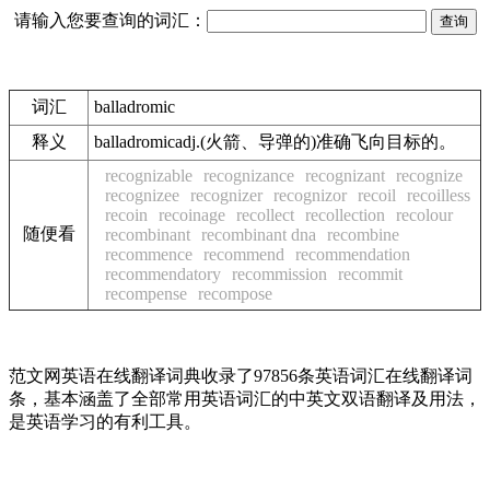
请输入您要查询的词汇：
词汇
balladromic
释义
balladromicadj.(火箭、导弹的)准确飞向目标的。
recognizable
recognizance
recognizant
recognize
recognizee
recognizer
recognizor
recoil
recoilless
recoin
recoinage
recollect
recollection
recolour
随便看
recombinant
recombinant dna
recombine
recommence
recommend
recommendation
recommendatory
recommission
recommit
recompense
recompose
范文网英语在线翻译词典收录了97856条英语词汇在线翻译词
条，基本涵盖了全部常用英语词汇的中英文双语翻译及用法，
是英语学习的有利工具。