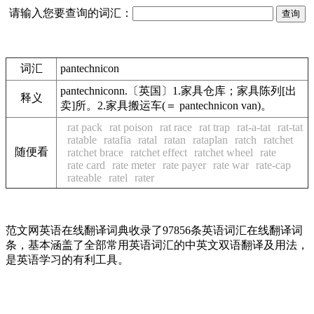
请输入您要查询的词汇：
词汇
pantechnicon
pantechniconn.〔英国〕1.家具仓库；家具陈列[出
释义
卖]所。2.家具搬运车(＝ pantechnicon van)。
rat pack
rat poison
rat race
rat trap
rat-a-tat
rat-tat
ratable
ratafia
ratal
ratan
rataplan
ratch
ratchet
随便看
ratchet brace
ratchet effect
ratchet wheel
rate
rate card
rate meter
rate payer
rate war
rate-cap
rateable
ratel
rater
范文网英语在线翻译词典收录了97856条英语词汇在线翻译词
条，基本涵盖了全部常用英语词汇的中英文双语翻译及用法，
是英语学习的有利工具。