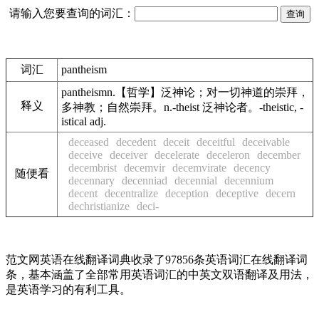
请输入您要查询的词汇：
词汇
pantheism
pantheismn.【哲学】泛神论；对一切神道的崇拜，
释义
多神教；自然崇拜。n.-theist 泛神论者。-theistic, -
istical adj.
deceased
decedent
deceit
deceitful
deceivable
deceive
deceiver
decelerate
deceleron
december
decembrist
decemvir
decemvirate
decency
随便看
decennary
decenniad
decennial
decennium
decent
decentralize
deception
deceptive
decern
dechristianize
deci-
范文网英语在线翻译词典收录了97856条英语词汇在线翻译词
条，基本涵盖了全部常用英语词汇的中英文双语翻译及用法，
是英语学习的有利工具。