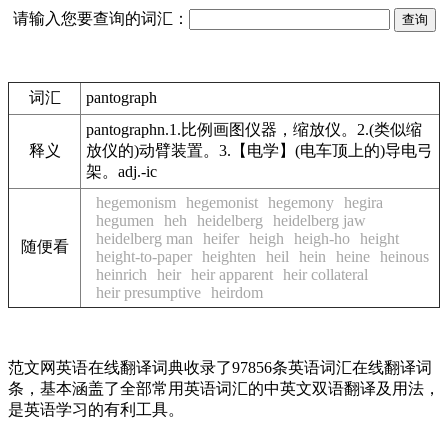
请输入您要查询的词汇：
词汇
pantograph
pantographn.1.比例画图仪器，缩放仪。2.(类似缩
释义
放仪的)动臂装置。3.【电学】(电车顶上的)导电弓
架。adj.-ic
hegemonism
hegemonist
hegemony
hegira
hegumen
heh
heidelberg
heidelberg jaw
heidelberg man
heifer
heigh
heigh-ho
height
随便看
height-to-paper
heighten
heil
hein
heine
heinous
heinrich
heir
heir apparent
heir collateral
heir presumptive
heirdom
范文网英语在线翻译词典收录了97856条英语词汇在线翻译词
条，基本涵盖了全部常用英语词汇的中英文双语翻译及用法，
是英语学习的有利工具。