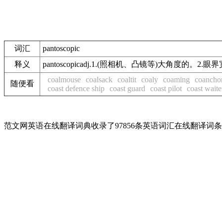
词汇
pantoscopic
释义
pantoscopicadj.1.(照相机、凸镜等)大角度的。2.眼界宽广的
coalmouse
coalsack
coaltit
coaly
coaming
coancho
随便看
coast defence ship
coast guard
coast pilot
coast waite
范文网英语在线翻译词典收录了97856条英语词汇在线翻译