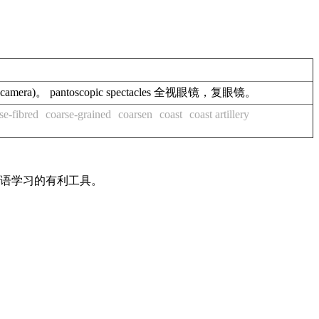
era)。 pantoscopic spectacles 全视眼镜，复眼镜。
se-fibred
coarse-grained
coarsen
coast
coast artillery
英语学习的有利工具。