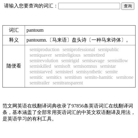
请输入您要查询的词汇：
词汇
pantoum
释义
pantoumn.〔马来语〕盘头诗〔一种马来诗体〕。
semiproduction
semiprofessional
semipublic
semiquaver
semireligious
semiretired
semirevolution
semirigid
semisavage
semisillow
随便看
semiskilled
semisoft
semisomnus
semistar
semistarved
semisteel
semisynthetic
semite
semitic
semitics
semitism
semito-hamitic
semitone
semitrailer
semitransparent
范文网英语在线翻译词典收录了97856条英语词汇在线翻译词
条，基本涵盖了全部常用英语词汇的中英文双语翻译及用法，
是英语学习的有利工具。