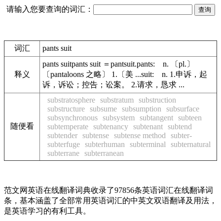
请输入您要查询的词汇：
词汇
pants suit
pants suitpants suit ＝pantsuit.pants: n. 〔pl.〕
释义
〔pantaloons 之略〕 1.〔美 ...suit: n. 1.申诉，起
诉，诉讼；控告；讼案。 2.请求，恳求 ...
substratosphere
substratum
substruction
substructure
subsume
subsumption
subsurface
subsynchronous
subsystem
subtangent
subteen
随便看
subtemperate
subtenancy
subtenant
subtend
subtender
subtense
subtense method
subter-
subterfuge
subterhuman
subterminal
subternatural
subterrane
subterranean
范文网英语在线翻译词典收录了97856条英语词汇在线翻译词
条，基本涵盖了全部常用英语词汇的中英文双语翻译及用法，
是英语学习的有利工具。