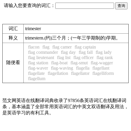
请输入您要查询的词汇：
词汇
trimester
释义
trimestern.(约)三个月；(一年三学期制的)学期。
flacon
flag
flag camer
flag captain
flag commander
flag day
flag fall
flag lady
flag lieutenant
flag list
flag officer
flag rank
随便看
flag station
flag-boat
flag-smut
flag-wagger
flag-waver
flag-waving
flagella
flagellant
flagellate
flagellation
flagellator
flagelliform
flagellum
范文网英语在线翻译词典收录了97856条英语词汇在线翻译词
条，基本涵盖了全部常用英语词汇的中英文双语翻译及用法，
是英语学习的有利工具。