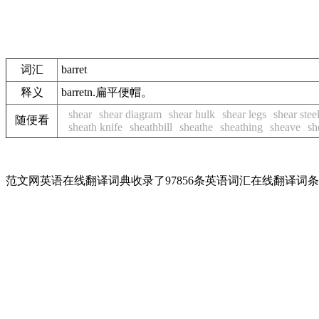
词汇
barret
释义
barretn.扁平便帽。
shear
shear diagram
shear hulk
shear legs
shear stee
随便看
sheath knife
sheathbill
sheathe
sheathing
sheave
sh
范文网英语在线翻译词典收录了97856条英语词汇在线翻译