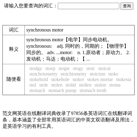
请输入您要查询的词汇：
词汇
synchronous motor
synchronous motor【电学】同步电动机。
synchronous: adj. 同时的，同期的；【物理学】
释义
同步的。 adv. ...motor: n. 1.原动者；原动力。 2.
发动机；马达；电动机；【 ...
stodgy
stoep
stogie
stogy
stoic
stoical
stoicheiometry
stoichiometry
stoicism
stoke
随便看
stokehold
stokehole
stoker
stokes mortar
stokesia
stol
stole
stolen
stolid
stollen
stolon
stoma
stomach
stomach pump
stomach tooth
范文网英语在线翻译词典收录了97856条英语词汇在线翻译词
条，基本涵盖了全部常用英语词汇的中英文双语翻译及用法，
是英语学习的有利工具。