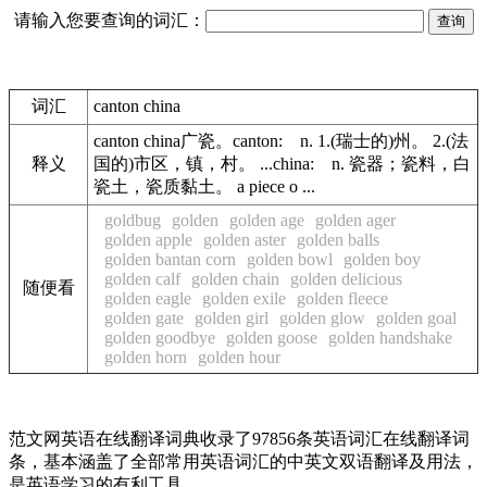
请输入您要查询的词汇：
词汇
canton china
canton china广瓷。canton: n. 1.(瑞士的)州。 2.(法
释义
国的)市区，镇，村。 ...china: n. 瓷器；瓷料，白
瓷土，瓷质黏土。 a piece o ...
goldbug
golden
golden age
golden ager
golden apple
golden aster
golden balls
golden bantan corn
golden bowl
golden boy
golden calf
golden chain
golden delicious
随便看
golden eagle
golden exile
golden fleece
golden gate
golden girl
golden glow
golden goal
golden goodbye
golden goose
golden handshake
golden horn
golden hour
范文网英语在线翻译词典收录了97856条英语词汇在线翻译词
条，基本涵盖了全部常用英语词汇的中英文双语翻译及用法，
是英语学习的有利工具。