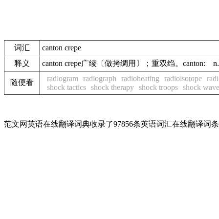
词汇
canton crepe
释义
canton crepe广绫〔做拷绸用〕；重双绉。canton: n.
radiogram
radiograph
radioheating
radioisotope
radi
随便看
shock tactics
shock therapy
shock troops
shock wav
范文网英语在线翻译词典收录了97856条英语词汇在线翻译