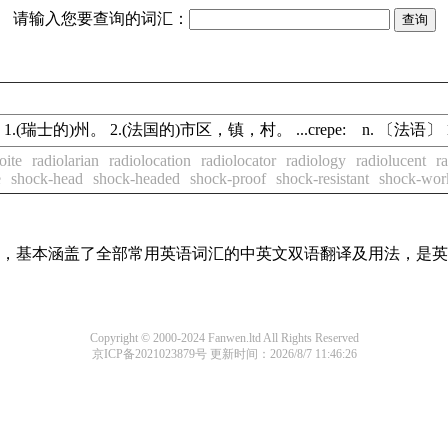
请输入您要查询的词汇：
 1.(瑞士的)州。 2.(法国的)市区，镇，村。 ...crepe: n. 〔法语〕 1
oite
radiolarian
radiolocation
radiolocator
radiology
radiolucent
r
e
shock-head
shock-headed
shock-proof
shock-resistant
shock-wor
词条，基本涵盖了全部常用英语词汇的中英文双语翻译及用法，是
Copyright © 2000-2024 Fanwen.ltd All Rights Reserved
京ICP备2021023879号
更新时间：2026/8/7 11:46:26