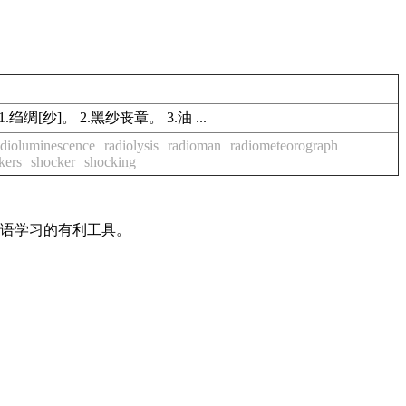
.绉绸[纱]。 2.黑纱丧章。 3.油 ...
adioluminescence
radiolysis
radioman
radiometeorograph
kers
shocker
shocking
英语学习的有利工具。