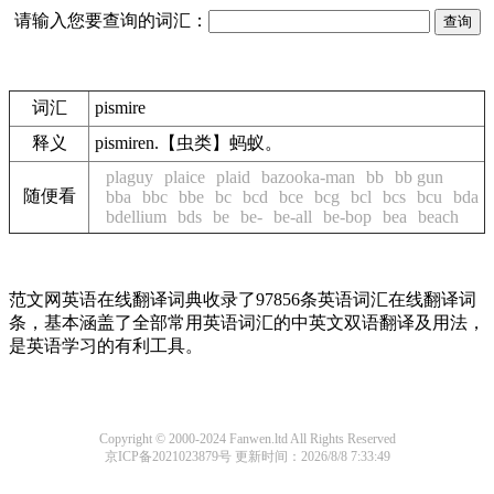
请输入您要查询的词汇：
词汇
pismire
释义
pismiren.【虫类】蚂蚁。
plaguy
plaice
plaid
bazooka-man
bb
bb gun
随便看
bba
bbc
bbe
bc
bcd
bce
bcg
bcl
bcs
bcu
bda
bdellium
bds
be
be-
be-all
be-bop
bea
beach
范文网英语在线翻译词典收录了97856条英语词汇在线翻译词
条，基本涵盖了全部常用英语词汇的中英文双语翻译及用法，
是英语学习的有利工具。
Copyright © 2000-2024 Fanwen.ltd All Rights Reserved
京ICP备2021023879号
更新时间：2026/8/8 7:33:49