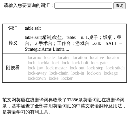
请输入您要查询的词汇：
词汇
table salt
table salt(精制)食盐。table: n. 1.桌子；饭桌，餐
释义
台。 2.手术台；工作台；游戏台 ...salt: SALT ＝
Strategic Arms Limita ...
locarno
locate
locater
location
locative
locator
loch
lochia
loci
lock
lock bolt
lock gate
随便看
lock jaw
lock master
lock out
lock step
lock stitch
lock-away
lock-chain
lock-in
lock-on
lockage
lockdown
locke
locker
范文网英语在线翻译词典收录了97856条英语词汇在线翻译词
条，基本涵盖了全部常用英语词汇的中英文双语翻译及用法，
是英语学习的有利工具。