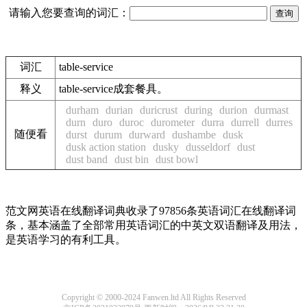
请输入您要查询的词汇：
词汇
table-service
释义
table-service成套餐具。
durham
durian
duricrust
during
durion
durmast
durn
duro
duroc
durometer
durra
durrell
durres
随便看
durst
durum
durward
dushambe
dusk
dusk action station
dusky
dusseldorf
dust
dust band
dust bin
dust bowl
范文网英语在线翻译词典收录了97856条英语词汇在线翻译词
条，基本涵盖了全部常用英语词汇的中英文双语翻译及用法，
是英语学习的有利工具。
Copyright © 2000-2024 Fanwen.ltd All Rights Reserved