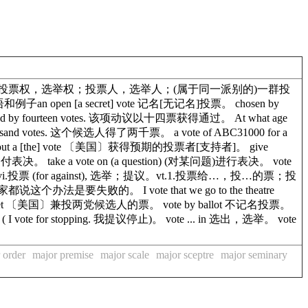
手续)；表决。2.投票权，选举权；投票人，选举人；(属于同一派别的)一群投
[a secret] vote 记名[无记名]投票。 chosen by
ried by fourteen votes. 该项动议以十四票获得通过。 At what age
usand votes. 这个候选人得了两千票。 a vote of ABC31000 for a
. get out a [the] vote 〔美国〕获得预期的投票者[支持者]。 give
ote 付表决。 take a vote on (a question) (对某问题)进行表决。 vote
投票 (for against), 选举；提议。vt.1.投票给…，投…的票；投
法是要失败的。 I vote that we go to the theatre
t ticket 〔美国〕兼投两党候选人的票。 vote by ballot 不记名投票。
te for stopping. 我提议停止)。 vote ... in 选出，选举。 vote
 order
major premise
major scale
major sceptre
major seminary