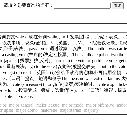
请输入您要查询的词汇：
voted 名词复数:votes 现在分词:voting n.1.投票(过程，
，议决(金)额。5.〔英国〕 〔V-〕 下院会议记录。短语和例子an open 
s] 起立[举手]表决。 pass a vote 通过议案；议决。 The motion was car
asting vote (主席的)决定性投票。 The candidate polled two tho
[against] 投票拥护[反对]。 come to the vote ＝ go to the vote
pon a vote 重新表决。 go to the vote (议案等)被提交表决。 put to the v
ote(s) of credit 〔英国〕(议会给予政府的)预算外可借用金额。vi.
短语和例子The measure was voted a failure. 大家都说这个办
vote (a measure) through 使(议案)表决通过。 vote a spli
决。 vote for 1. 投票赞成，赞成，选举(某人)。 2. 〔口语〕建议，提议 ( I vo
le ＝ votable.
ajor
major general
major league
major mode
major offensive
major
r upset
major-domo
majorette
majoritarian
majority