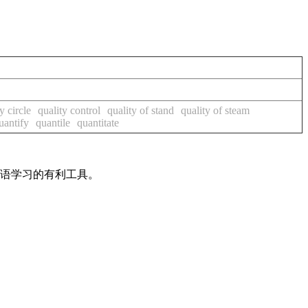
y circle
quality control
quality of stand
quality of steam
uantify
quantile
quantitate
英语学习的有利工具。