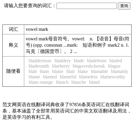
请输入您要查询的词汇：
词汇
vowel mark
vowel mark母音符号。vowel: n. 【语音】母音(符
释义
号) (opp. consonan ...mark: 短语和例子 mark2 n. 1.
马克〔德国货币〕。 2 ...
bladdernose
bladdery
blade
bladebone
bladed
bladesmith
blaeberry
blagoveshchensk
blague
随便看
blah
blain
blaine
blair
blake
blamable
blamably
blame
blamed
blameful
blameless
blameworthy
blanc-mange
blanch
blanche
bland
范文网英语在线翻译词典收录了97856条英语词汇在线翻译词
条，基本涵盖了全部常用英语词汇的中英文双语翻译及用法，
是英语学习的有利工具。