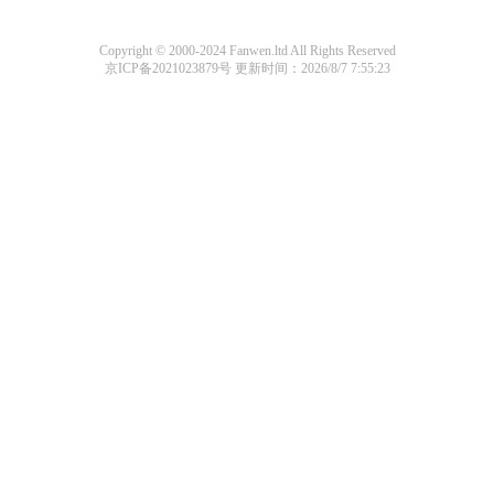
Copyright © 2000-2024 Fanwen.ltd All Rights Reserved
京ICP备2021023879号
更新时间：2026/8/7 7:55:23