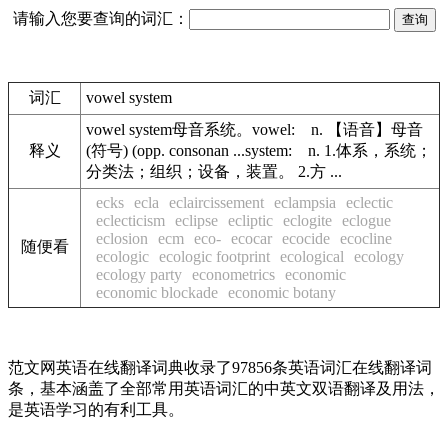
请输入您要查询的词汇：
词汇
vowel system
vowel system母音系统。vowel: n. 【语音】母音
释义
(符号) (opp. consonan ...system: n. 1.体系，系统；
分类法；组织；设备，装置。 2.方 ...
ecks
ecla
eclaircissement
eclampsia
eclectic
eclecticism
eclipse
ecliptic
eclogite
eclogue
eclosion
ecm
eco-
ecocar
ecocide
ecocline
随便看
ecologic
ecologic footprint
ecological
ecology
ecology party
econometrics
economic
economic blockade
economic botany
范文网英语在线翻译词典收录了97856条英语词汇在线翻译词
条，基本涵盖了全部常用英语词汇的中英文双语翻译及用法，
是英语学习的有利工具。