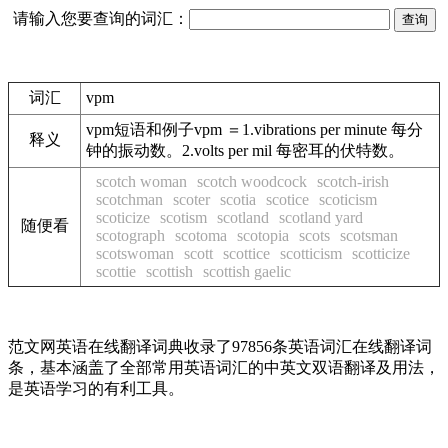
请输入您要查询的词汇：
词汇
vpm
vpm短语和例子vpm ＝1.vibrations per minute 每分
释义
钟的振动数。2.volts per mil 每密耳的伏特数。
scotch woman
scotch woodcock
scotch-irish
scotchman
scoter
scotia
scotice
scoticism
scoticize
scotism
scotland
scotland yard
随便看
scotograph
scotoma
scotopia
scots
scotsman
scotswoman
scott
scottice
scotticism
scotticize
scottie
scottish
scottish gaelic
范文网英语在线翻译词典收录了97856条英语词汇在线翻译词
条，基本涵盖了全部常用英语词汇的中英文双语翻译及用法，
是英语学习的有利工具。