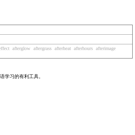
effect
afterglow
aftergrass
afterheat
afterhours
afterimage
英语学习的有利工具。