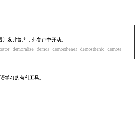
i.〔口语〕发弗鲁声，弗鲁声中开动。
rator
demoralize
demos
demosthenes
demosthenic
demote
英语学习的有利工具。