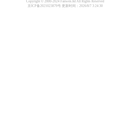
Copyright © 2000-2024 Fanwen.ltd All Rights Reserved
京ICP备2021023879号
更新时间：2026/8/7 3:24:30