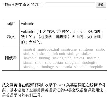
请输入您要查询的词汇：
词汇
vulcanic
vulcanicadj.1.火与锻冶之神的。2.〔v-〕 锻冶的，
释义
铁工的；【地质学；地理学】火山的，火山作用
的；火成的。
sinistral
sinistrodextral
sinistrorse
sinistrous
sinitic
sink
sink shcool
sink unit
sinkage
sinker
随便看
sinkhole
sinking
sinking fund
sinless
sinn fein
sinner
sino-
sino-tibetan
sinogram
sinologist
sinologue
sinology
sinomania
sinophil
sinophile
范文网英语在线翻译词典收录了97856条英语词汇在线翻译词
条，基本涵盖了全部常用英语词汇的中英文双语翻译及用法，
是英语学习的有利工具。