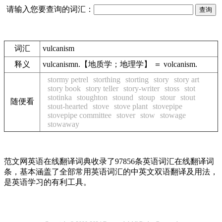
请输入您要查询的词汇：
词汇
vulcanism
释义
vulcanismn.【地质学；地理学】 ＝ volcanism.
stormy petrel
storthing
storting
story
story art
story book
story teller
story-writer
stoss
stot
stotinka
stoughton
stound
stoup
stour
stout
随便看
stout-hearted
stove
stove plant
stovepipe
stovepipe committee
stover
stow
stowage
stowaway
范文网英语在线翻译词典收录了97856条英语词汇在线翻译词
条，基本涵盖了全部常用英语词汇的中英文双语翻译及用法，
是英语学习的有利工具。