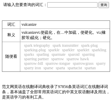
请输入您要查询的词汇：
词汇
vulcanize
vulcanizevt.使硫化，在…中加硫，使硬化。vi.(橡
释义
胶等)硫化；硬化。
spark telegraphy
spark transmitter
spark-plug
sparking-plug
sparkle
sparkler
sparklet
sparkling
sparks
sparling
sparmate
sparoid
sparring
随便看
sparring partner
sparrow
sparrow hawk
sparrow-bill
sparrow-tongue
sparrowgrass
sparry
sparry iron
sparse
sparta
spartacist
spartan
范文网英语在线翻译词典收录了97856条英语词汇在线翻译词
条，基本涵盖了全部常用英语词汇的中英文双语翻译及用法，
是英语学习的有利工具。