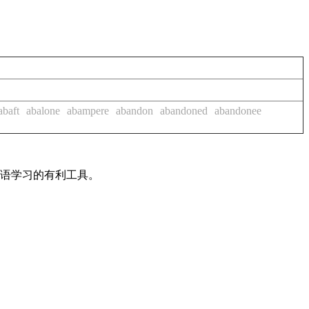
abaft
abalone
abampere
abandon
abandoned
abandonee
英语学习的有利工具。