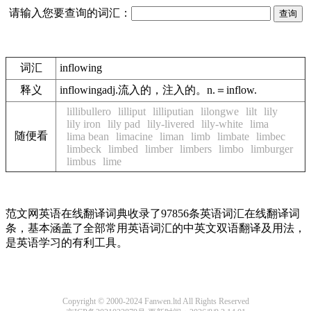
请输入您要查询的词汇：
词汇
inflowing
释义
inflowingadj.流入的，注入的。n.＝inflow.
lillibullero
lilliput
lilliputian
lilongwe
lilt
lily
lily iron
lily pad
lily-livered
lily-white
lima
随便看
lima bean
limacine
liman
limb
limbate
limbec
limbeck
limbed
limber
limbers
limbo
limburger
limbus
lime
范文网英语在线翻译词典收录了97856条英语词汇在线翻译词
条，基本涵盖了全部常用英语词汇的中英文双语翻译及用法，
是英语学习的有利工具。
Copyright © 2000-2024 Fanwen.ltd All Rights Reserved