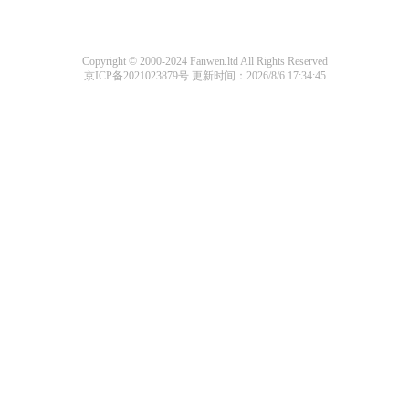
Copyright © 2000-2024 Fanwen.ltd All Rights Reserved
京ICP备2021023879号
更新时间：2026/8/6 17:34:45