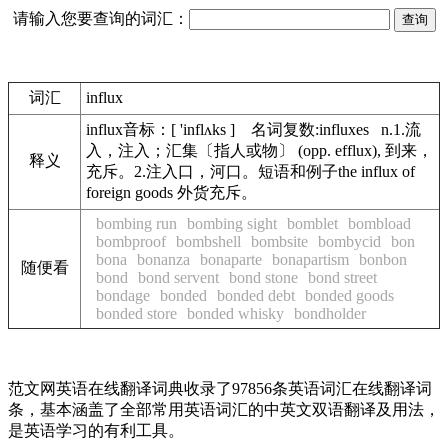
请输入您要查询的词汇：
词汇
influx
influx音标：[ 'inflʌks ] 名词复数:influxes n.1.流
入，注入；汇集〔指人或物〕 (opp. efflux), 到来，
释义
充斥。2.注入口，河口。短语和例子the influx of
foreign goods 外货充斥。
bombing run
bombing sight
bomblet
bombload
bombproof
bombshell
bombsite
bombycid
bon
bona
bonanza
bonaparte
bonapartism
bonbon
随便看
bond
bond servent
bond stone
bond street
bondage
bonded
bonded debt
bonded goods
bonded store
bonded whisky
bondholder
范文网英语在线翻译词典收录了97856条英语词汇在线翻译词
条，基本涵盖了全部常用英语词汇的中英文双语翻译及用法，
是英语学习的有利工具。