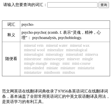
请输入您要查询的词汇：
词汇
psycho-
psycho-psycho(-)comb. f. 表示“灵魂，精神，心
释义
理”： psychoanalysis, psychobiology.
mineral vein
mineral water
mineral wax
mineral wool
mineralize
mineralogical
mineralogist
mineralogy
mineraloid
minerva
随便看
minestrone
minesweeper
minever
mingle
mingle-mangle
mingy
mini
mini-course
mini-minded
miniate
miniature
miniaturist
miniaturize
miniboom
minibus
范文网英语在线翻译词典收录了97856条英语词汇在线翻译词
条，基本涵盖了全部常用英语词汇的中英文双语翻译及用法，
是英语学习的有利工具。