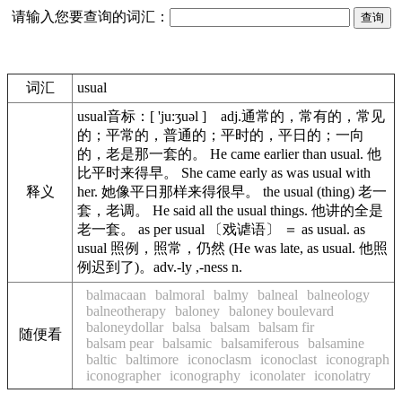
请输入您要查询的词汇：
词汇
usual
usual音标：[ 'ju:ʒuəl ] adj.通常的，常有的，常见
的；平常的，普通的；平时的，平日的；一向
的，老是那一套的。 He came earlier than usual. 他
比平时来得早。 She came early as was usual with
释义
her. 她像平日那样来得很早。 the usual (thing) 老一
套，老调。 He said all the usual things. 他讲的全是
老一套。 as per usual 〔戏谑语〕 ＝ as usual. as
usual 照例，照常，仍然 (He was late, as usual. 他照
例迟到了)。adv.-ly ,-ness n.
balmacaan
balmoral
balmy
balneal
balneology
balneotherapy
baloney
baloney boulevard
baloneydollar
balsa
balsam
balsam fir
随便看
balsam pear
balsamic
balsamiferous
balsamine
baltic
baltimore
iconoclasm
iconoclast
iconograph
iconographer
iconography
iconolater
iconolatry