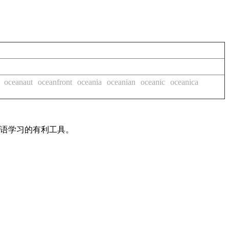
oceanaut
oceanfront
oceania
oceanian
oceanic
oceanica
英语学习的有利工具。