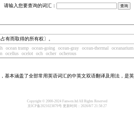
请输入您要查询的词汇：
内始终占有而取得的所有权〕。
sh
ocean tramp
ocean-going
ocean-gray
ocean-thermal
oceanarium
on
ocellus
ocelot
och
ocher
ocherous
词条，基本涵盖了全部常用英语词汇的中英文双语翻译及用法，是
Copyright © 2000-2024 Fanwen.ltd All Rights Reserved
京ICP备2021023879号
更新时间：2026/8/7 21:58:27