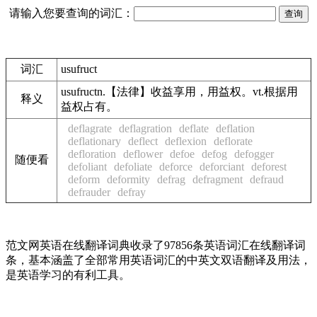
请输入您要查询的词汇：
词汇
usufruct
usufructn.【法律】收益享用，用益权。vt.根据用
释义
益权占有。
deflagrate
deflagration
deflate
deflation
deflationary
deflect
deflexion
deflorate
defloration
deflower
defoe
defog
defogger
随便看
defoliant
defoliate
deforce
deforciant
deforest
deform
deformity
defrag
defragment
defraud
defrauder
defray
范文网英语在线翻译词典收录了97856条英语词汇在线翻译词
条，基本涵盖了全部常用英语词汇的中英文双语翻译及用法，
是英语学习的有利工具。