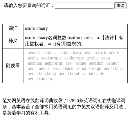
请输入您要查询的词汇：
词汇
usufructuary
usufructuary名词复数:usufructuaries n.【法律】有
释义
用益权者。adj.(有)用益权的。
aeneid
aeolian
aeolian harp
aeolian rock
aeolic
aeolis
aeolotropic
aeolotropy
aeolus
aeon
aeonian
aepyornis
aer-
aerate
aeration
aerator
随便看
aeri-
aerial
aerial attack
aerial barrage
aerial blitz
aerial blitzkrieg
aerial bomb
aerial cable
aerial camera
范文网英语在线翻译词典收录了97856条英语词汇在线翻译词
条，基本涵盖了全部常用英语词汇的中英文双语翻译及用法，
是英语学习的有利工具。